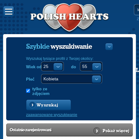
Z
Szybkie
wyszukiwanie
Wyszukaj tysiące profili z Twojej okolicy:
Wiek od
do
POLISH
ENGLISH
Płeć
tylko ze
zdjęciem
Wyszukaj
zaawansowane wyszukiwanie
Ostatnio
zarejestrowani
Pokaż więcej