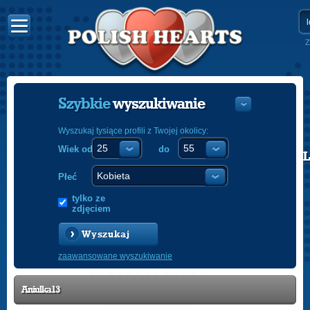
Z
Szybkie
wyszukiwanie
Wyszukaj tysiące profili z Twojej okolicy:
Wiek od
do
POLISH
ENGLISH
Płeć
tylko ze
zdjęciem
Wyszukaj
zaawansowane wyszukiwanie
Aniulka13