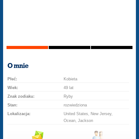
O mnie
Płeć:
Kobieta
Wiek:
49 lat
Znak zodiaku:
Ryby
Stan:
rozwiedziona
Lokalizacja:
United States, New Jersey,
Ocean, Jackson