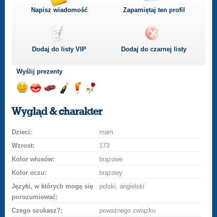
Napisz wiadomość
Zapamiętaj ten profil
Dodaj do listy
VIP
Dodaj do czarnej listy
Wyślij prezenty
Wyślij
Wyślij
Przejażdżka
Wyślij
Wyślij
Wyślij
uśmiech
buziaka
samochodem
szampana
drinka
różę
Wygląd & charakter
Dzieci:
mam
Wzrost:
173
Kolor włosów:
brązowe
Kolor oczu:
brązowy
Języki, w których mogę się
polski, angielski
porozumiewać:
Czego szukasz?:
poważnego związku