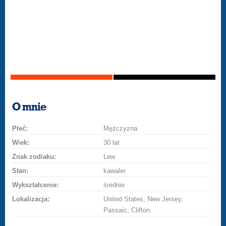
O mnie
Płeć:
Mężczyzna
Wiek:
30 lat
Znak zodiaku:
Lew
Stan:
kawaler
Wykształcenie:
średnie
Lokalizacja:
United States, New Jersey,
Passaic, Clifton