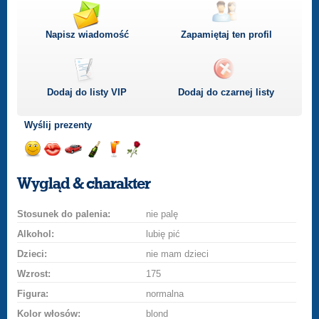
Napisz wiadomość
Zapamiętaj ten profil
Dodaj do listy
VIP
Dodaj do czarnej listy
Wyślij prezenty
Wyślij
Wyślij
Przejażdżka
Wyślij
Wyślij
Wyślij
uśmiech
buziaka
samochodem
szampana
drinka
różę
Wygląd & charakter
Stosunek do palenia:
nie palę
Alkohol:
lubię pić
Dzieci:
nie mam dzieci
Wzrost:
175
Figura:
normalna
Kolor włosów:
blond