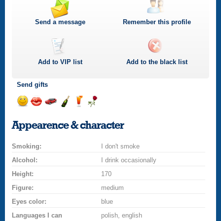
Send a message
Remember this profile
Add to
VIP
list
Add to the black list
Send gifts
Send
Send
Invite
Send
Send
Send
a
a
for
champagne
a
a
Appearence & character
smile
kiss
a
drink
rose
car
Smoking:
drive
I don't smoke
Alcohol:
I drink occasionally
Height:
170
Figure:
medium
Eyes color:
blue
Languages I can
polish, english