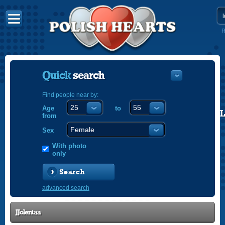
R
Quick
search
Find people near by:
Age
to
POLISH
from
ENGLISH
Sex
With photo
only
Search
advanced search
JJolentaa