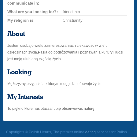
communicate in:
What are you looking for?:
friendship
My religion is:
Christianity
About
Jestem osobą o wielu zainteresowaniach ciekawość w wielu
dziedzinach życia.Pasja do podróżowania i poznawania kultury i ludzi
jest moją ulubioną częścią życia.
Looking
Mężczyzny przyjaciela z którym mogę dzielić swoje życie
My Interests
To piękno które nas otacza lubię obserwować naturę
Copyrights © Polish Hearts, The premier online
dating
services for Polish