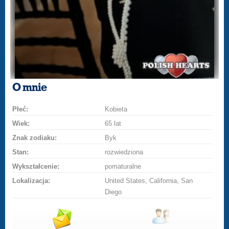
O mnie
Płeć:
Kobieta
Wiek:
65 lat
Znak zodiaku:
Byk
Stan:
rozwiedziona
Wykształcenie:
pomaturalne
Lokalizacja:
United States, California, San
Diego