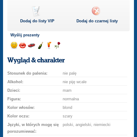
Dodaj do listy
VIP
Dodaj do czarnej listy
Wyślij prezenty
Wyślij
Wyślij
Przejażdżka
Wyślij
Wyślij
Wyślij
uśmiech
buziaka
samochodem
szampana
drinka
różę
Wygląd & charakter
Stosunek do palenia:
nie palę
Alkohol:
nie piję wcale
Dzieci:
mam
Figura:
normalna
Kolor włosów:
blond
Kolor oczu:
szary
Języki, w których mogę się
polski, angielski, niemiecki
porozumiewać: