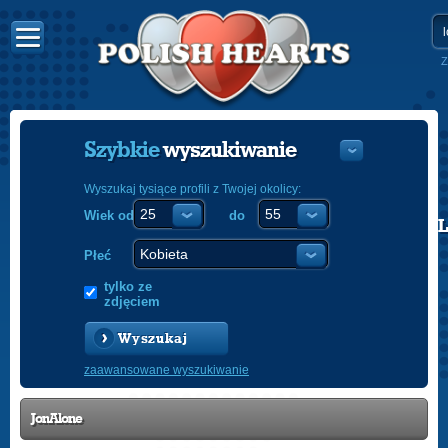
Z
Szybkie
wyszukiwanie
Wyszukaj tysiące profili z Twojej okolicy:
Wiek od
do
POLISH
ENGLISH
Płeć
tylko ze
zdjęciem
Wyszukaj
zaawansowane wyszukiwanie
JonAlone