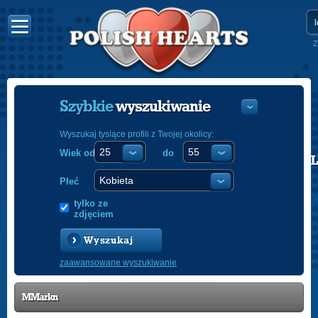
Z
Szybkie
wyszukiwanie
Wyszukaj tysiące profili z Twojej okolicy:
Wiek od
do
POLISH
ENGLISH
Płeć
tylko ze
zdjęciem
Wyszukaj
zaawansowane wyszukiwanie
MMarkn