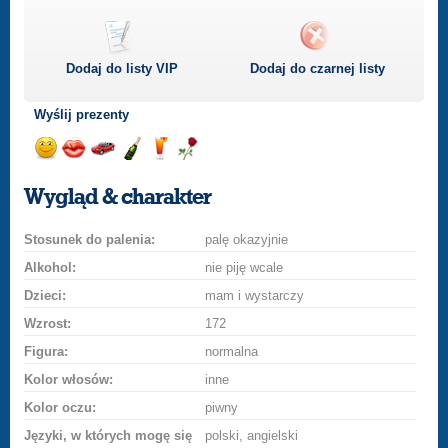
Dodaj do listy
VIP
Dodaj do czarnej listy
Wyślij prezenty
Wyślij
Wyślij
Przejażdżka
Wyślij
Wyślij
Wyślij
uśmiech
buziaka
samochodem
szampana
drinka
różę
Wygląd & charakter
Stosunek do palenia:
palę okazyjnie
Alkohol:
nie piję wcale
Dzieci:
mam i wystarczy
Wzrost:
172
Figura:
normalna
Kolor włosów:
inne
Kolor oczu:
piwny
Języki, w których mogę się
polski, angielski