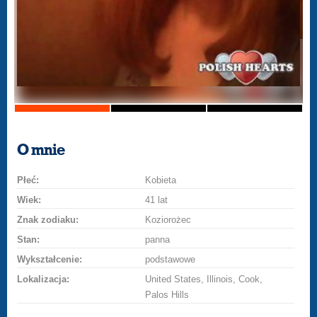
O mnie
Płeć:
Kobieta
Wiek:
41 lat
Znak zodiaku:
Koziorożec
Stan:
panna
Wykształcenie:
podstawowe
Lokalizacja:
United States, Illinois, Cook,
Palos Hills