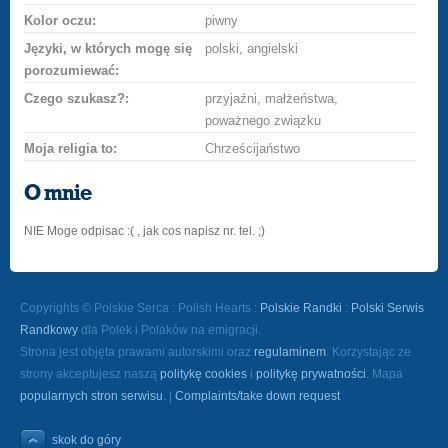
Kolor oczu:
piwny
Języki, w których mogę się
polski, angielski
porozumiewać:
Czego szukasz?:
przyjaźni, małżeństwa,
poważnego związku
Moja religia to:
Chrześcijaństwo
O mnie
NIE Moge odpisac :( , jak cos napisz nr. tel. ;)
Copyrights © Polskie Serca : Polish Hearts :
Polskie Randki
:
Polski Serwis
Randkowy
dla Polek i Polaków na emigracji.
Strona jest objęta prawami autorskimi oraz
regulaminem
. Korzystając ze
strony akceptujesz naszą
politykę cookies
i
politykę prywatności
. Mapa
popularnych stron serwisu
. |
Complaints/take down request
skok do góry