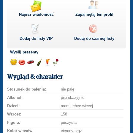
Napisz wiadomość
Zapamiętaj ten profil
Dodaj do listy
VIP
Dodaj do czarnej listy
Wyślij prezenty
Wyślij
Wyślij
Przejażdżka
Wyślij
Wyślij
Wyślij
uśmiech
buziaka
samochodem
szampana
drinka
różę
Wygląd & charakter
Stosunek do palenia:
nie palę
Alkohol:
piję okazyjnie
Dzieci:
mam i chcę więcej
Wzrost:
158
Figura:
puszysta
Kolor włosów:
ciemny brąz