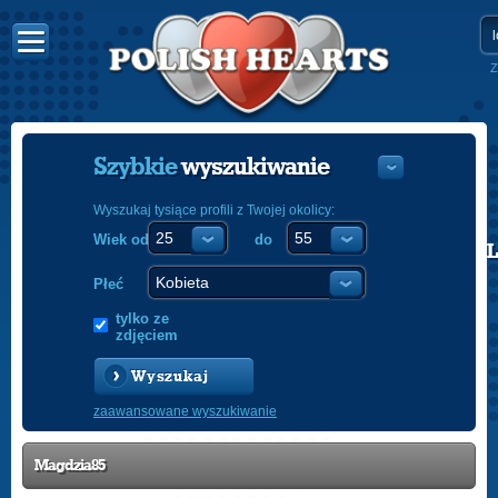
Z
Szybkie
wyszukiwanie
Wyszukaj tysiące profili z Twojej okolicy:
Wiek od
do
POLISH
ENGLISH
Płeć
tylko ze
zdjęciem
Wyszukaj
zaawansowane wyszukiwanie
Magdzia85