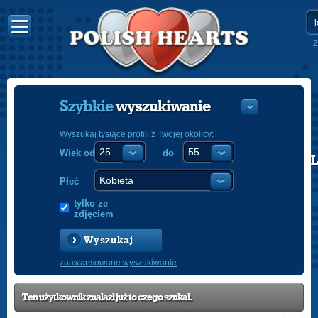
Z
Szybkie
wyszukiwanie
Wyszukaj tysiące profili z Twojej okolicy:
Wiek od
do
POLISH
ENGLISH
Płeć
tylko ze
zdjęciem
Wyszukaj
zaawansowane wyszukiwanie
Ten użytkownik znalazł już to czego szukał.