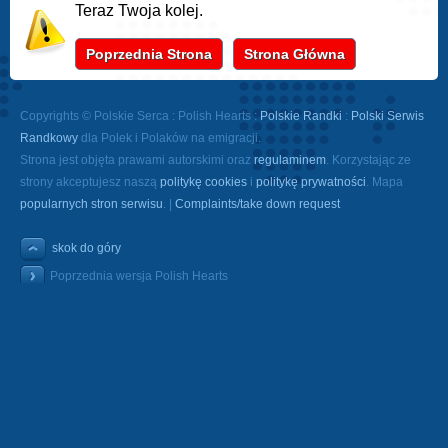
Teraz Twoja kolej.
Poprzednia Strona
Strona Główna
Copyrights © Polskie Serca : Polish Hearts :
Polskie Randki
:
Polski Serwis
Randkowy
dla Polek i Polaków na emigracji.
Strona jest objęta prawami autorskimi oraz
regulaminem
. Korzystając ze
strony akceptujesz naszą
politykę cookies
i
politykę prywatności
. Mapa
popularnych stron serwisu
. |
Complaints/take down request
skok do góry
Poprzednia wersja Polish Hearts