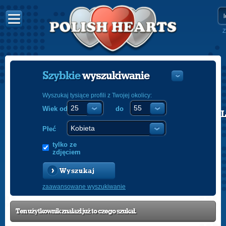
Z
Szybkie
wyszukiwanie
Wyszukaj tysiące profili z Twojej okolicy:
Wiek od
do
POLISH
ENGLISH
Płeć
tylko ze
zdjęciem
Wyszukaj
zaawansowane wyszukiwanie
Ten użytkownik znalazł już to czego szukał.