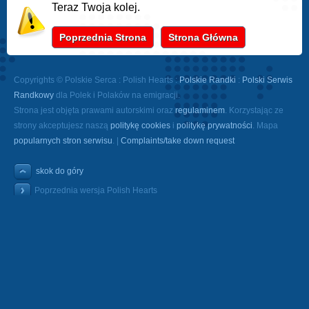
Teraz Twoja kolej.
Poprzednia Strona
Strona Główna
Copyrights © Polskie Serca : Polish Hearts :
Polskie Randki
:
Polski Serwis
Randkowy
dla Polek i Polaków na emigracji.
Strona jest objęta prawami autorskimi oraz
regulaminem
. Korzystając ze
strony akceptujesz naszą
politykę cookies
i
politykę prywatności
. Mapa
popularnych stron serwisu
. |
Complaints/take down request
skok do góry
Poprzednia wersja Polish Hearts