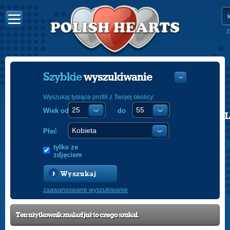
Z
Szybkie
wyszukiwanie
Wyszukaj tysiące profili z Twojej okolicy:
Wiek od
do
POLISH
ENGLISH
Płeć
tylko ze
zdjęciem
Wyszukaj
zaawansowane wyszukiwanie
Ten użytkownik znalazł już to czego szukał.