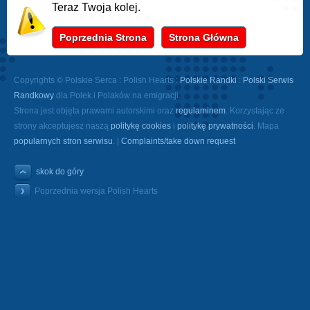
Teraz Twoja kolej.
Poprzednia Strona
Strona Główna
Copyrights © Polskie Serca : Polish Hearts :
Polskie Randki
:
Polski Serwis
Randkowy
dla Polek i Polaków na emigracji.
Strona jest objęta prawami autorskimi oraz
regulaminem
. Korzystając ze
strony akceptujesz naszą
politykę cookies
i
politykę prywatności
. Mapa
popularnych stron serwisu
. |
Complaints/take down request
skok do góry
Poprzednia wersja Polish Hearts