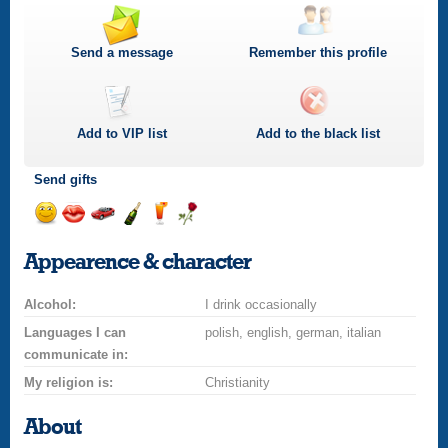
Send a message
Remember this profile
Add to
VIP
list
Add to the black list
Send gifts
Send
Send
Invite
Send
Send
Send
a
a
for
champagne
a
a
Appearence & character
smile
kiss
a
drink
rose
car
Alcohol:
drive
I drink occasionally
Languages I can
polish, english, german, italian
communicate in:
My religion is:
Christianity
About