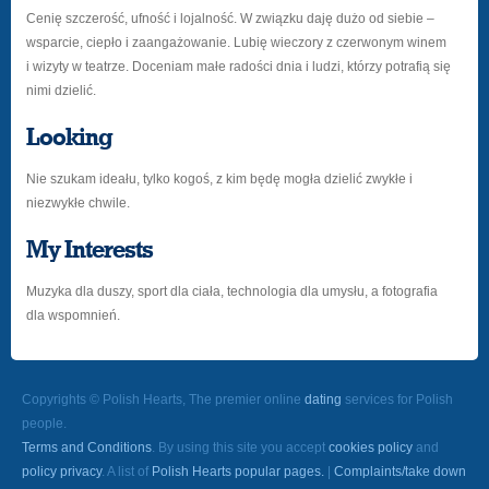
Cenię szczerość, ufność i lojalność. W związku daję dużo od siebie –
wsparcie, ciepło i zaangażowanie. Lubię wieczory z czerwonym winem
i wizyty w teatrze. Doceniam małe radości dnia i ludzi, którzy potrafią się
nimi dzielić.
Looking
Nie szukam ideału, tylko kogoś, z kim będę mogła dzielić zwykłe i
niezwykłe chwile.
My Interests
Muzyka dla duszy, sport dla ciała, technologia dla umysłu, a fotografia
dla wspomnień.
Copyrights © Polish Hearts, The premier online
dating
services for Polish
people.
Terms and Conditions
. By using this site you accept
cookies policy
and
policy privacy
. A list of
Polish Hearts popular pages.
|
Complaints/take down