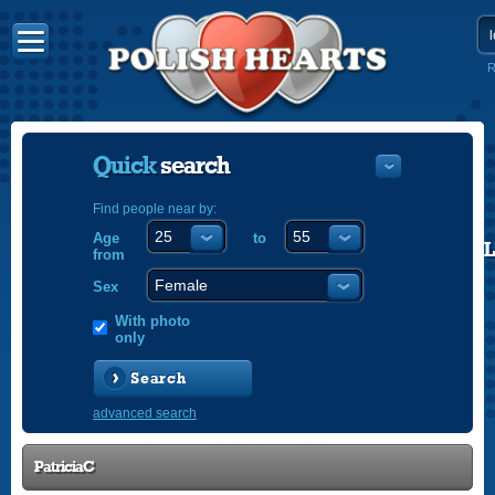
R
Quick
search
Find people near by:
Age
to
POLISH
from
ENGLISH
Sex
With photo
only
Search
advanced search
PatriciaC