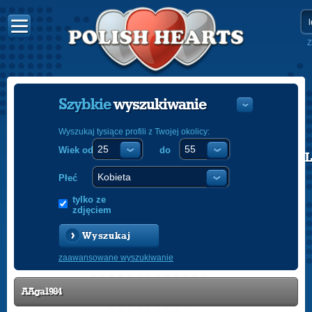
Z
Szybkie
wyszukiwanie
Wyszukaj tysiące profili z Twojej okolicy:
Wiek od
do
POLISH
ENGLISH
Płeć
tylko ze
zdjęciem
Wyszukaj
zaawansowane wyszukiwanie
AAga1984