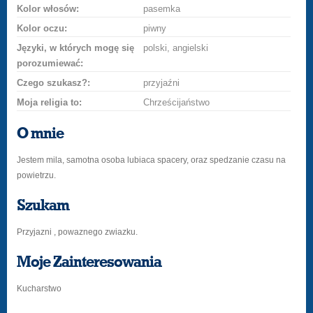
Kolor włosów:
pasemka
Kolor oczu:
piwny
Języki, w których mogę się
polski, angielski
porozumiewać:
Czego szukasz?:
przyjaźni
Moja religia to:
Chrześcijaństwo
O mnie
Jestem mila, samotna osoba lubiaca spacery, oraz spedzanie czasu na
powietrzu.
Szukam
Przyjazni , powaznego zwiazku.
Moje Zainteresowania
Kucharstwo