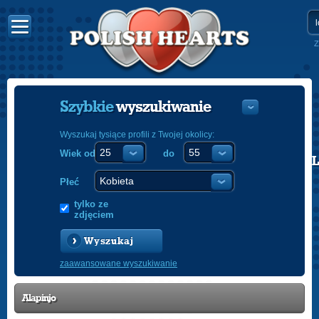
Z
Szybkie
wyszukiwanie
Wyszukaj tysiące profili z Twojej okolicy:
Wiek od
do
POLISH
ENGLISH
Płeć
tylko ze
zdjęciem
Wyszukaj
zaawansowane wyszukiwanie
Alapinjo