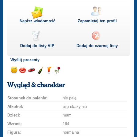
Napisz wiadomość
Zapamiętaj ten profil
Dodaj do listy
VIP
Dodaj do czarnej listy
Wyślij prezenty
Wyślij
Wyślij
Przejażdżka
Wyślij
Wyślij
Wyślij
uśmiech
buziaka
samochodem
szampana
drinka
różę
Wygląd & charakter
Stosunek do palenia:
nie palę
Alkohol:
piję okazyjnie
Dzieci:
mam
Wzrost:
164
Figura:
normalna