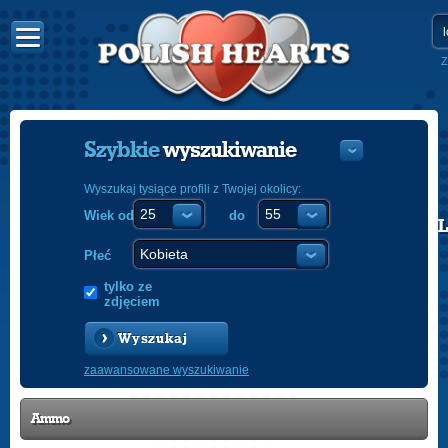
Z
Szybkie
wyszukiwanie
Wyszukaj tysiące profili z Twojej okolicy:
Wiek od
do
POLISH
ENGLISH
Płeć
tylko ze
zdjęciem
Wyszukaj
zaawansowane wyszukiwanie
Ammo