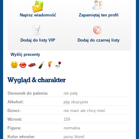
Napisz wiadomość
Zapamiętaj ten profil
Dodaj do listy
VIP
Dodaj do czarnej listy
Wyślij prezenty
Wyślij
Wyślij
Przejażdżka
Wyślij
Wyślij
Wyślij
uśmiech
buziaka
samochodem
szampana
drinka
różę
Wygląd & charakter
Stosunek do palenia:
nie palę
Alkohol:
piję okazyjnie
Dzieci:
nie mam ale chcę mieć
Wzrost:
159
Figura:
normalna
Kolor włosów:
jasny blond