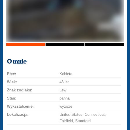
O mnie
Płeć:
Kobieta
Wiek:
48 lat
Znak zodiaku:
Lew
Stan:
panna
Wykształcenie:
wyższe
Lokalizacja:
United States, Connecticut,
Fairfield, Stamford