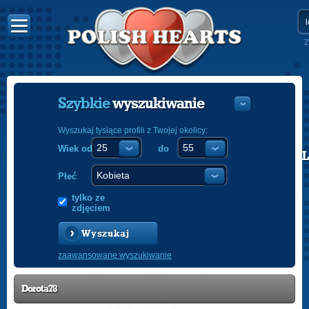
Z
Szybkie
wyszukiwanie
Wyszukaj tysiące profili z Twojej okolicy:
Wiek od
do
POLISH
ENGLISH
Płeć
tylko ze
zdjęciem
Wyszukaj
zaawansowane wyszukiwanie
Dorota78