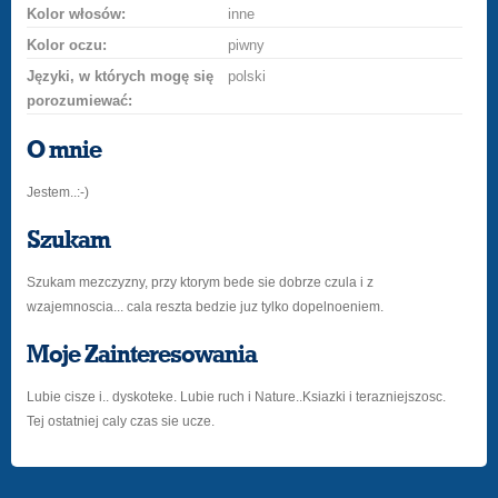
Kolor włosów:
inne
Kolor oczu:
piwny
Języki, w których mogę się
polski
porozumiewać:
O mnie
Jestem..:-)
Szukam
Szukam mezczyzny, przy ktorym bede sie dobrze czula i z
wzajemnoscia... cala reszta bedzie juz tylko dopelnoeniem.
Moje Zainteresowania
Lubie cisze i.. dyskoteke. Lubie ruch i Nature..Ksiazki i terazniejszosc.
Tej ostatniej caly czas sie ucze.