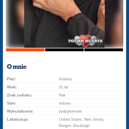
O mnie
Płeć:
Kobieta
Wiek:
61 lat
Znak zodiaku:
Rak
Stan:
wdowa
Wykształcenie:
podyplomowe
Lokalizacja:
United States, New Jersey,
Bergen, Rockleigh