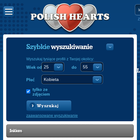
Z
Szybkie
wyszukiwanie
Wyszukaj tysiące profili z Twojej okolicy:
Wiek od
do
POLISH
ENGLISH
Płeć
tylko ze
zdjęciem
Wyszukaj
zaawansowane wyszukiwanie
Initium