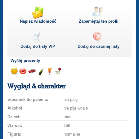
Napisz wiadomość
Zapamiętaj ten profil
Dodaj do listy
VIP
Dodaj do czarnej listy
Wyślij prezenty
Wyślij
Wyślij
Przejażdżka
Wyślij
Wyślij
Wyślij
uśmiech
buziaka
samochodem
szampana
drinka
różę
Wygląd & charakter
Stosunek do palenia:
nie palę
Alkohol:
nie piję wcale
Dzieci:
mam
Wzrost:
168
Figura:
normalna