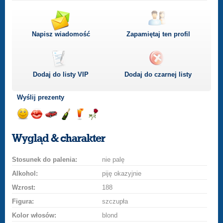
Napisz wiadomość
Zapamiętaj ten profil
Dodaj do listy
VIP
Dodaj do czarnej listy
Wyślij prezenty
Wyślij
Wyślij
Przejażdżka
Wyślij
Wyślij
Wyślij
uśmiech
buziaka
samochodem
szampana
drinka
różę
Wygląd & charakter
Stosunek do palenia:
nie palę
Alkohol:
piję okazyjnie
Wzrost:
188
Figura:
szczupła
Kolor włosów:
blond