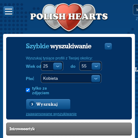
Z
Szybkie
wyszukiwanie
Wyszukaj tysiące profili z Twojej okolicy:
Wiek od
do
POLISH
ENGLISH
Płeć
tylko ze
zdjęciem
Wyszukaj
zaawansowane wyszukiwanie
Introweeertyk