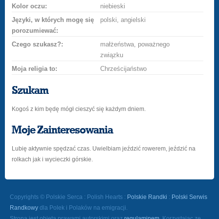
Kolor oczu:
niebieski
Języki, w których mogę się
polski, angielski
porozumiewać:
Czego szukasz?:
małżeństwa, poważnego
związku
Moja religia to:
Chrześcijaństwo
Szukam
Kogoś z kim będę mógł cieszyć się każdym dniem.
Moje Zainteresowania
Lubię aktywnie spędzać czas. Uwielbiam jeździć rowerem, jeździć na
rolkach jak i wycieczki górskie.
Copyrights © Polskie Serca : Polish Hearts :
Polskie Randki
:
Polski Serwis
Randkowy
dla Polek i Polaków na emigracji.
Strona jest objęta prawami autorskimi oraz
regulaminem
. Korzystając ze