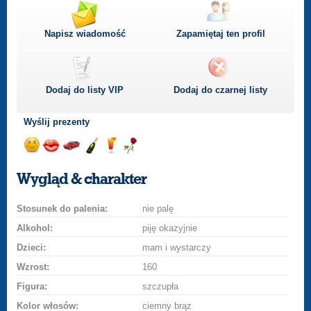
Napisz wiadomość
Zapamiętaj ten profil
Dodaj do listy
VIP
Dodaj do czarnej listy
Wyślij prezenty
Wyślij
Wyślij
Przejażdżka
Wyślij
Wyślij
Wyślij
uśmiech
buziaka
samochodem
szampana
drinka
różę
Wygląd & charakter
Stosunek do palenia:
nie palę
Alkohol:
piję okazyjnie
Dzieci:
mam i wystarczy
Wzrost:
160
Figura:
szczupła
Kolor włosów:
ciemny brąz