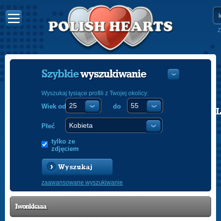
Z
Szybkie
wyszukiwanie
Wyszukaj tysiące profili z Twojej okolicy:
Wiek od
do
POLISH
ENGLISH
Płeć
tylko ze
zdjęciem
Wyszukaj
zaawansowane wyszukiwanie
Iwonkkaaa