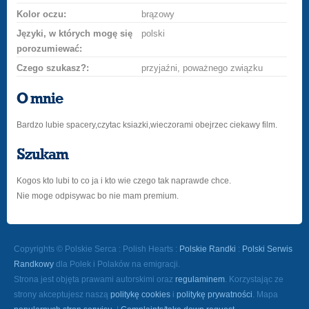
Kolor oczu:
brązowy
Języki, w których mogę się
polski
porozumiewać:
Czego szukasz?:
przyjaźni, poważnego związku
O mnie
Bardzo lubie spacery,czytac ksiazki,wieczorami obejrzec ciekawy film.
Szukam
Kogos kto lubi to co ja i kto wie czego tak naprawde chce.
Nie moge odpisywac bo nie mam premium.
Copyrights © Polskie Serca : Polish Hearts :
Polskie Randki
:
Polski Serwis
Randkowy
dla Polek i Polaków na emigracji.
Strona jest objęta prawami autorskimi oraz
regulaminem
. Korzystając ze
strony akceptujesz naszą
politykę cookies
i
politykę prywatności
. Mapa