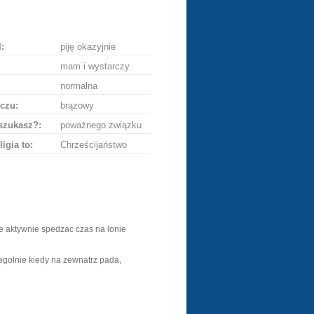
ę
:
piję okazyjnie
mam i wystarczy
normalna
czu:
brązowy
szukasz?:
poważnego związku
ligia to:
Chrześcijaństwo
ie aktywnie spedzac czas na lonie
golnie kiedy na zewnatrz pada,