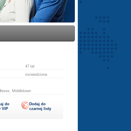
47 lat
rozwiedziona
dlesex, Middletown
aj do
Dodaj do
y
VIP
czarnej listy
lij