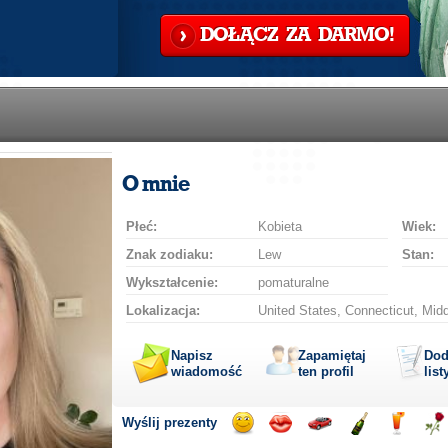
DOŁĄCZ ZA DARMO!
O mnie
Płeć:
Kobieta
Wiek:
Znak zodiaku:
Lew
Stan:
Wykształcenie:
pomaturalne
Lokalizacja:
United States, Connecticut, Mid
Napisz
Zapamiętaj
Dod
wiadomość
ten profil
list
Wyślij prezenty
Wyślij
Wyślij
Przejażdżka
Wyślij
Wyślij
Wyś