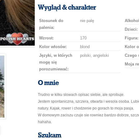
uśmiech
buziaka
samochodem
szampana
drinka
róż
Wygląd & charakter
Stosunek do
nie palę
Alkohol
palenia:
Dzieci:
Wzrost:
170
Figura:
Kolor włosów:
blond
Kolor o
Języki, w których
polski, angielski
Czego 
mogę się
Moja re
porozumiewać:
O mnie
Trudno w kilku slowach opisac siebie, ale sprobuje.
Jestem spontaniczna, szczera, otwarta i wesola osoba. Lub
natury. Kajak, rower i chodzenie po gorach to moja pasja.
W domowym zaciszu czuje sie rowniez bardzo dobrze, szcze
hahaha.
Szukam