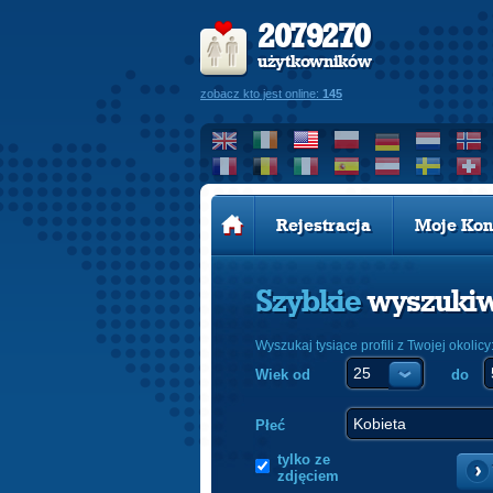
2079270
użytkowników
zobacz kto jest online:
145
Rejestracja
Moje Kon
Szybkie
wyszuki
Wyszukaj tysiące profili z Twojej okolicy
Wiek od
do
Płeć
tylko ze
zdjęciem