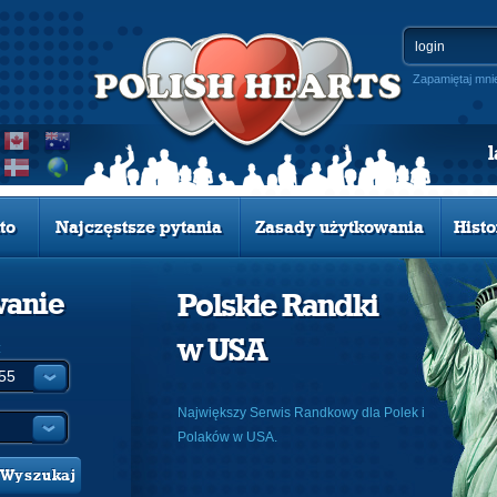
Zapamiętaj mni
to
Najczęstsze pytania
Zasady użytkowania
Histo
wanie
Polskie Randki
w USA
:
Największy Serwis Randkowy dla Polek i
Polaków w USA.
Wyszukaj