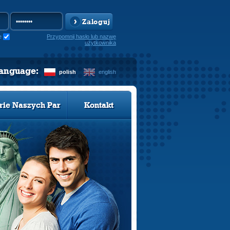
Zaloguj
e
Przypomnij hasło lub nazwę
użytkownika
language:
polish
english
rie Naszych Par
Kontakt