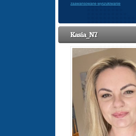
zaawansowane wyszukiwanie
Kasia_N7