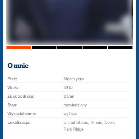
O mnie
Płeć:
Mężczyzna
Wiek:
49 lat
Znak zodiaku:
Baran
Stan:
rozwiedziony
Wykształcenie:
wyższe
Lokalizacja:
United States, Illinois, Cook,
Park Ridge