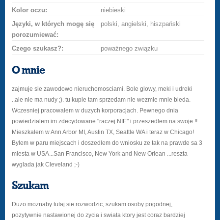
Kolor oczu:
niebieski
Języki, w których mogę się
polski, angielski, hiszpański
porozumiewać:
Czego szukasz?:
poważnego związku
O mnie
zajmuje sie zawodowo nieruchomosciami. Bole glowy, meki i udreki
..ale nie ma nudy ;). tu kupie tam sprzedam nie wezmie mnie bieda.
Wczesniej pracowalem w duzych korporacjach. Pewnego dnia
powiedzialem im zdecydowane "raczej NIE" i przeszedlem na swoje !!
Mieszkalem w Ann Arbor MI, Austin TX, Seattle WA i teraz w Chicago!
Bylem w paru miejscach i doszedlem do wniosku ze tak na prawde sa 3
miesta w USA...San Francisco, New York and New Orlean ...reszta
wyglada jak Cleveland ;-)
Szukam
Duzo moznaby tutaj sie rozwodzic, szukam osoby pogodnej,
pozytywnie nastawionej do zycia i swiata ktory jest coraz bardziej