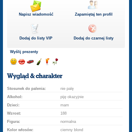
Napisz wiadomość
Zapamiętaj ten profil
Dodaj do listy
VIP
Dodaj do czarnej listy
Wyślij prezenty
Wyślij
Wyślij
Przejażdżka
Wyślij
Wyślij
Wyślij
uśmiech
buziaka
samochodem
szampana
drinka
różę
Wygląd & charakter
Stosunek do palenia:
nie palę
Alkohol:
piję okazyjnie
Dzieci:
mam
Wzrost:
188
Figura:
normalna
Kolor włosów:
ciemny blond