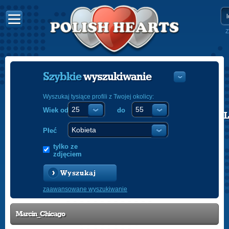
Z
Szybkie
wyszukiwanie
Wyszukaj tysiące profili z Twojej okolicy:
Wiek od
do
POLISH
ENGLISH
Płeć
tylko ze
zdjęciem
Wyszukaj
zaawansowane wyszukiwanie
Marcin_Chicago