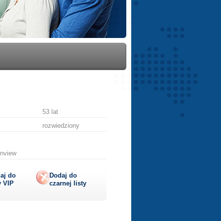
53 lat
rozwiedziony
enview
aj do
Dodaj do
y
VIP
czarnej listy
lij