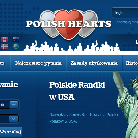
Zapamiętaj mni
to
Najczęstsze pytania
Zasady użytkowania
Histo
wanie
Polskie Randki
w USA
:
Największy Serwis Randkowy dla Polek i
Polaków w USA.
Wyszukaj