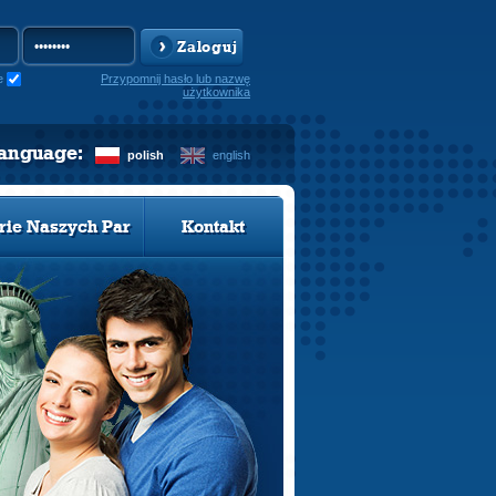
Zaloguj
e
Przypomnij hasło lub nazwę
użytkownika
language:
polish
english
rie Naszych Par
Kontakt