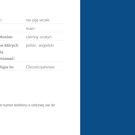
ę
:
nie piję wcale
mam
włosów:
ciemny szatyn
 w których
polski, angielski
ię
miewać:
ligia to:
Chrześcijaństwo
numer telefonu a odezwę sie do