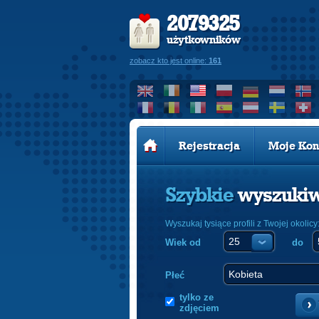
2079325
użytkowników
zobacz kto jest online:
161
Rejestracja
Moje Kon
Szybkie
wyszuki
Wyszukaj tysiące profili z Twojej okolicy
Wiek od
do
Płeć
tylko ze
zdjęciem