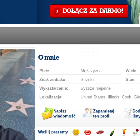
DOŁĄCZ ZA DARMO!
O mnie
Płeć:
Mężczyzna
Wiek:
Znak zodiaku:
Strzelec
Stan:
Wykształcenie:
wyższe niepełne
Lokalizacja:
United States, Illinois, Cook, Gl
Napisz
Zapamiętaj
Dod
wiadomość
ten profil
list
Wyślij prezenty
Wyślij
Wyślij
Przejażdżka
Wyślij
Wyślij
Wyś