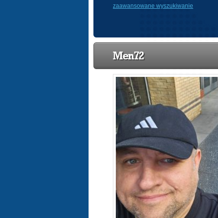
zaawansowane wyszukiwanie
Men72