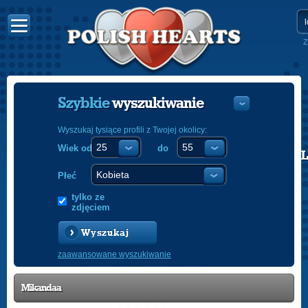
Z
Szybkie
wyszukiwanie
Wyszukaj tysiące profili z Twojej okolicy:
Wiek od
do
POLISH
ENGLISH
Płeć
tylko ze
zdjęciem
Wyszukaj
zaawansowane wyszukiwanie
Mikandaa