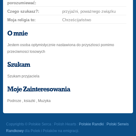
porozumiewać:
Czego szukasz?:
przyjaźni, poważnego związku
Moja religia to:
Chrześcijaństwo
O mnie
Jestem osoba optymistycznie nastawiona do przyszlosci pomimo
przeciwnosci losowych
Szukam
Szukam przyjaciela
Moje Zainteresowania
Podroze , ksiazki , Muzyka
Copyrights © Polskie Serca : Polish Hearts :
Polskie Randki
:
Polski Serwis
Randkowy
dla Polek i Polaków na emigracji.