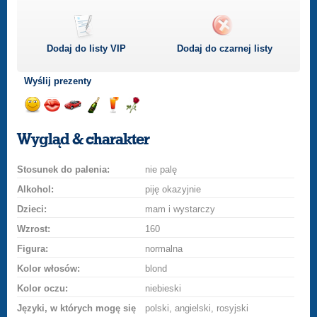
Dodaj do listy
VIP
Dodaj do czarnej listy
Wyślij prezenty
Wyślij
Wyślij
Przejażdżka
Wyślij
Wyślij
Wyślij
uśmiech
buziaka
samochodem
szampana
drinka
różę
Wygląd & charakter
Stosunek do palenia:
nie palę
Alkohol:
piję okazyjnie
Dzieci:
mam i wystarczy
Wzrost:
160
Figura:
normalna
Kolor włosów:
blond
Kolor oczu:
niebieski
Języki, w których mogę się
polski, angielski, rosyjski