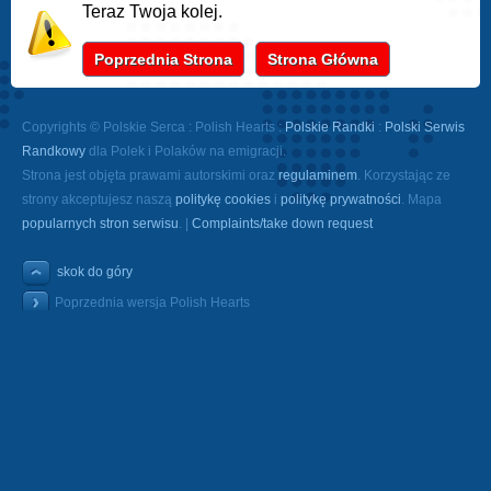
Teraz Twoja kolej.
Poprzednia Strona
Strona Główna
Copyrights © Polskie Serca : Polish Hearts :
Polskie Randki
:
Polski Serwis
Randkowy
dla Polek i Polaków na emigracji.
Strona jest objęta prawami autorskimi oraz
regulaminem
. Korzystając ze
strony akceptujesz naszą
politykę cookies
i
politykę prywatności
. Mapa
popularnych stron serwisu
. |
Complaints/take down request
skok do góry
Poprzednia wersja Polish Hearts