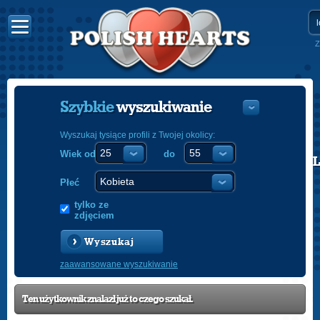
Z
Szybkie
wyszukiwanie
Wyszukaj tysiące profili z Twojej okolicy:
Wiek od
do
POLISH
ENGLISH
Płeć
tylko ze
zdjęciem
Wyszukaj
zaawansowane wyszukiwanie
Ten użytkownik znalazł już to czego szukał.