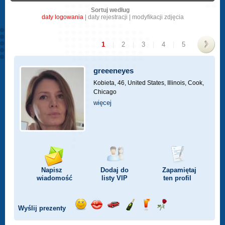
Sortuj według
daty logowania
|
daty rejestracji
|
modyfikacji zdjęcia
1
|
2
|
3
|
4
|
5
>
greeeneyes
Kobieta, 46,
United States, Illinois, Cook,
Chicago
więcej
Napisz
Dodaj do
Zapamiętaj
wiadomość
listy
VIP
ten profil
Wyślij prezenty
Wyślij
Wyślij
Przejażdżka
Wyślij
Wyślij
Wyślij
uśmiech
buziaka
samochodem
szampana
drinka
różę