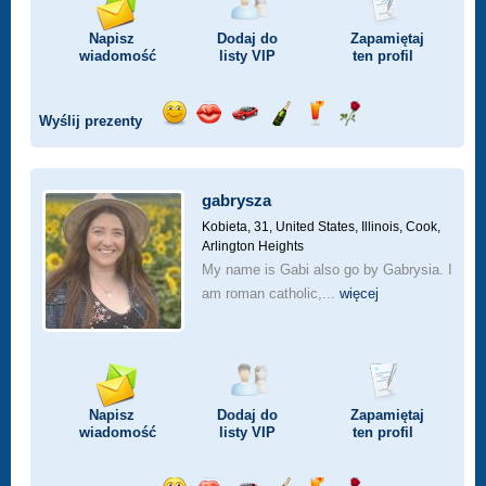
Napisz
Dodaj do
Zapamiętaj
wiadomość
listy
VIP
ten profil
Wyślij prezenty
Wyślij
Wyślij
Przejażdżka
Wyślij
Wyślij
Wyślij
uśmiech
buziaka
samochodem
szampana
drinka
różę
gabrysza
Kobieta, 31,
United States, Illinois, Cook,
Arlington Heights
My name is Gabi also go by Gabrysia. I
am roman catholic,...
więcej
Napisz
Dodaj do
Zapamiętaj
wiadomość
listy
VIP
ten profil