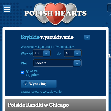
Z
Szybkie
wyszukiwanie
Wyszukaj tysiące profili z Twojej okolicy:
Wiek od
do
POLISH
ENGLISH
Płeć
tylko ze
zdjęciem
Wyszukaj
zaawansowane wyszukiwanie
Polskie Randki w Chicago