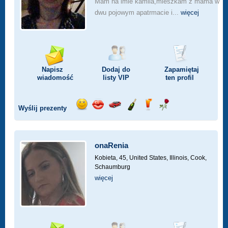
Mam na imie kamila,mieszkam z mama w
dwu pojowym apatrmacie i...
więcej
Napisz
Dodaj do
Zapamiętaj
wiadomość
listy
VIP
ten profil
Wyślij prezenty
Wyślij
Wyślij
Przejażdżka
Wyślij
Wyślij
Wyślij
uśmiech
buziaka
samochodem
szampana
drinka
różę
onaRenia
Kobieta, 45,
United States, Illinois, Cook,
Schaumburg
więcej