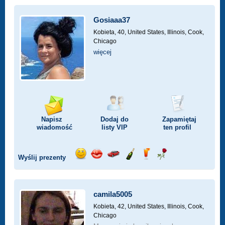
Gosiaaa37
Kobieta, 40,
United States, Illinois, Cook,
Chicago
więcej
Napisz
Dodaj do
Zapamiętaj
wiadomość
listy
VIP
ten profil
Wyślij prezenty
Wyślij
Wyślij
Przejażdżka
Wyślij
Wyślij
Wyślij
uśmiech
buziaka
samochodem
szampana
drinka
różę
camila5005
Kobieta, 42,
United States, Illinois, Cook,
Chicago