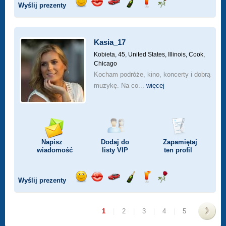
Wyślij prezenty
Wyślij
Wyślij
Przejażdżka
Wyślij
Wyślij
Wyślij
uśmiech
buziaka
samochodem
szampana
drinka
różę
Kasia_17
Kobieta, 45,
United States, Illinois, Cook,
Chicago
Kocham podróże, kino, koncerty i dobrą
muzykę. Na co...
więcej
Napisz
Dodaj do
Zapamiętaj
wiadomość
listy
VIP
ten profil
Wyślij prezenty
Wyślij
Wyślij
Przejażdżka
Wyślij
Wyślij
Wyślij
uśmiech
buziaka
samochodem
szampana
drinka
różę
1
|
2
|
3
|
4
|
5
>