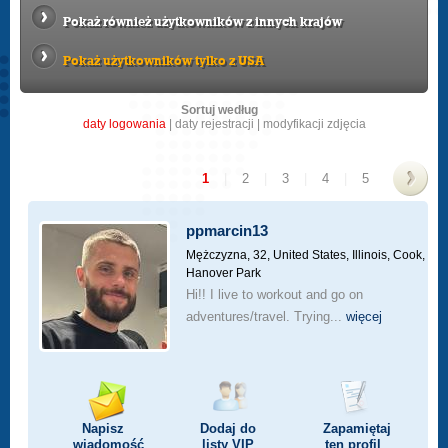
Pokaż również użytkowników z innych krajów
Pokaż użytkowników tylko z USA
Sortuj według
daty logowania
|
daty rejestracji
|
modyfikacji zdjęcia
1
|
2
|
3
|
4
|
5
>
ppmarcin13
Mężczyzna, 32,
United States, Illinois, Cook,
Hanover Park
Hi!! I live to workout and go on
adventures/travel. Trying...
więcej
Napisz
Dodaj do
Zapamiętaj
wiadomość
listy
VIP
ten profil