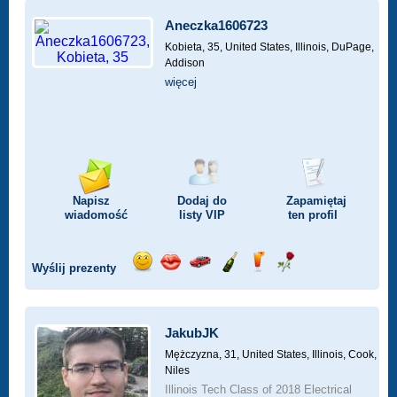
Aneczka1606723
Kobieta, 35,
United States, Illinois, DuPage,
Addison
więcej
Napisz
Dodaj do
Zapamiętaj
wiadomość
listy
VIP
ten profil
Wyślij prezenty
Wyślij
Wyślij
Przejażdżka
Wyślij
Wyślij
Wyślij
uśmiech
buziaka
samochodem
szampana
drinka
różę
JakubJK
Mężczyzna, 31,
United States, Illinois, Cook,
Niles
Illinois Tech Class of 2018 Electrical