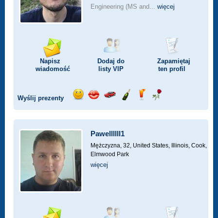
Engineering (MS and...
więcej
Napisz
Dodaj do
Zapamiętaj
wiadomość
listy
VIP
ten profil
Wyślij prezenty
Wyślij
Wyślij
Przejażdżka
Wyślij
Wyślij
Wyślij
uśmiech
buziaka
samochodem
szampana
drinka
różę
Pawellllll1
Mężczyzna, 32,
United States, Illinois, Cook,
Elmwood Park
więcej