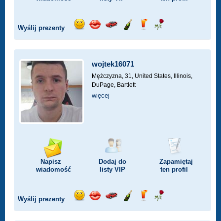
Wyślij prezenty
Wyślij
Wyślij
Przejażdżka
Wyślij
Wyślij
Wyślij
uśmiech
buziaka
samochodem
szampana
drinka
różę
wojtek16071
Mężczyzna, 31,
United States, Illinois,
DuPage, Bartlett
więcej
Napisz
Dodaj do
Zapamiętaj
wiadomość
listy
VIP
ten profil
Wyślij prezenty
Wyślij
Wyślij
Przejażdżka
Wyślij
Wyślij
Wyślij
uśmiech
buziaka
samochodem
szampana
drinka
różę