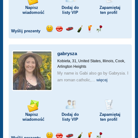
Napisz
Dodaj do
Zapamiętaj
wiadomość
listy
VIP
ten profil
Wyślij prezenty
Wyślij
Wyślij
Przejażdżka
Wyślij
Wyślij
Wyślij
uśmiech
buziaka
samochodem
szampana
drinka
różę
gabrysza
Kobieta, 31,
United States, Illinois, Cook,
Arlington Heights
My name is Gabi also go by Gabrysia. I
am roman catholic,...
więcej
Napisz
Dodaj do
Zapamiętaj
wiadomość
listy
VIP
ten profil
Wyślij prezenty