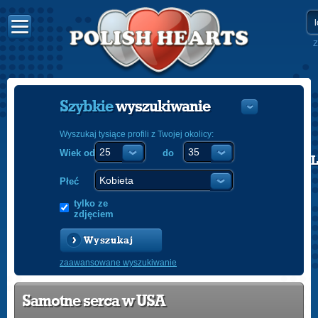
Z
Szybkie
wyszukiwanie
Wyszukaj tysiące profili z Twojej okolicy:
Wiek od
do
POLISH
ENGLISH
Płeć
tylko ze
zdjęciem
Wyszukaj
zaawansowane wyszukiwanie
Samotne serca w USA