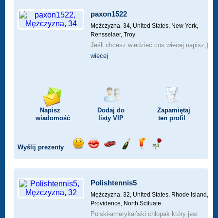
paxon1522
Mężczyzna, 34,
United States, New York,
Rensselaer, Troy
Jeśli chcesz wiedzieć cos wiecej napisz;)
więcej
Napisz
Dodaj do
Zapamiętaj
wiadomość
listy
VIP
ten profil
Wyślij prezenty
Wyślij
Wyślij
Przejażdżka
Wyślij
Wyślij
Wyślij
uśmiech
buziaka
samochodem
szampana
drinka
różę
Polishtennis5
Mężczyzna, 32,
United States, Rhode Island,
Providence, North Scituate
Polski-amerykański chłopak który jest