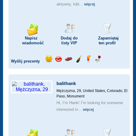
aktywny, lubi...
więcej
Napisz
Dodaj do
Zapamiętaj
wiadomość
listy
VIP
ten profil
Wyślij prezenty
Wyślij
Wyślij
Przejażdżka
Wyślij
Wyślij
Wyślij
uśmiech
buziaka
samochodem
szampana
drinka
różę
balithank
Mężczyzna, 29,
United States, Colorado, El
Paso, Monument
Hi, I’m Hank! I’m looking for someone
interested in...
więcej