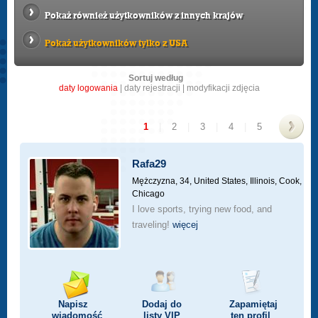
Pokaż również użytkowników z innych krajów
Pokaż użytkowników tylko z USA
Sortuj według
daty logowania
|
daty rejestracji
|
modyfikacji zdjęcia
1
|
2
|
3
|
4
|
5
>
Rafa29
Mężczyzna, 34,
United States, Illinois, Cook,
Chicago
I love sports, trying new food, and
traveling!
więcej
Napisz
Dodaj do
Zapamiętaj
wiadomość
listy
VIP
ten profil