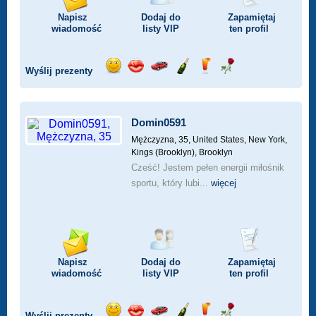
Napisz
Dodaj do
Zapamiętaj
wiadomość
listy
VIP
ten profil
Wyślij prezenty
Wyślij
Wyślij
Przejażdżka
Wyślij
Wyślij
Wyślij
uśmiech
buziaka
samochodem
szampana
drinka
różę
Domin0591
Mężczyzna, 35,
United States, New York,
Kings (Brooklyn), Brooklyn
Cześć! Jestem pełen energii miłośnik
sportu, który lubi...
więcej
Napisz
Dodaj do
Zapamiętaj
wiadomość
listy
VIP
ten profil
Wyślij prezenty