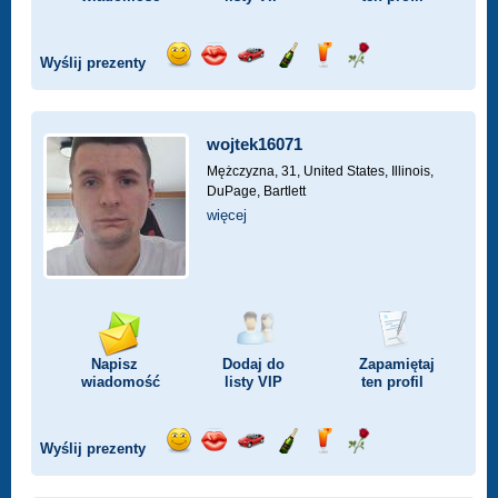
Wyślij prezenty
Wyślij
Wyślij
Przejażdżka
Wyślij
Wyślij
Wyślij
uśmiech
buziaka
samochodem
szampana
drinka
różę
wojtek16071
Mężczyzna, 31,
United States, Illinois,
DuPage, Bartlett
więcej
Napisz
Dodaj do
Zapamiętaj
wiadomość
listy
VIP
ten profil
Wyślij prezenty
Wyślij
Wyślij
Przejażdżka
Wyślij
Wyślij
Wyślij
uśmiech
buziaka
samochodem
szampana
drinka
różę