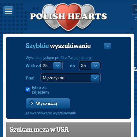
Z
Szybkie
wyszukiwanie
Wyszukaj tysiące profili z Twojej okolicy:
Wiek od
do
POLISH
ENGLISH
Płeć
tylko ze
zdjęciem
Wyszukaj
zaawansowane wyszukiwanie
Szukam meza w USA