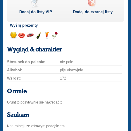
Dodaj do listy
VIP
Dodaj do czarnej listy
Wyślij prezenty
Wyślij
Wyślij
Przejażdżka
Wyślij
Wyślij
Wyślij
uśmiech
buziaka
samochodem
szampana
drinka
różę
Wygląd & charakter
Stosunek do palenia:
nie palę
Alkohol:
piję okazyjnie
Wzrost:
172
O mnie
Grunt to pozytywnie się nakręcać :)
Szukam
Naturalnej i ze zdrowym podejściem