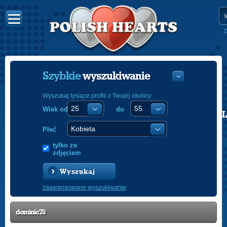
Z
Szybkie
wyszukiwanie
Wyszukaj tysiące profili z Twojej okolicy:
Wiek od
do
POLISH
ENGLISH
Płeć
tylko ze
zdjęciem
Wyszukaj
zaawansowane wyszukiwanie
dominic78