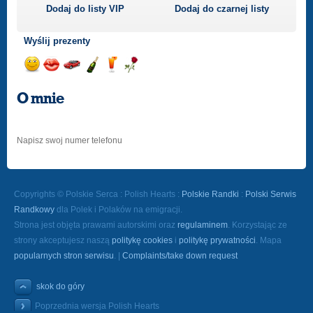
Dodaj do listy
VIP
Dodaj do czarnej listy
Wyślij prezenty
Wyślij
Wyślij
Przejażdżka
Wyślij
Wyślij
Wyślij
uśmiech
buziaka
samochodem
szampana
drinka
różę
O mnie
Napisz swoj numer telefonu
Copyrights © Polskie Serca : Polish Hearts :
Polskie Randki
:
Polski Serwis
Randkowy
dla Polek i Polaków na emigracji.
Strona jest objęta prawami autorskimi oraz
regulaminem
. Korzystając ze
strony akceptujesz naszą
politykę cookies
i
politykę prywatności
. Mapa
popularnych stron serwisu
. |
Complaints/take down request
skok do góry
Poprzednia wersja Polish Hearts