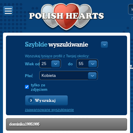
Z
Szybkie
wyszukiwanie
Wyszukaj tysiące profili z Twojej okolicy:
Wiek od
do
POLISH
ENGLISH
Płeć
tylko ze
zdjęciem
Wyszukaj
zaawansowane wyszukiwanie
dominika19951995