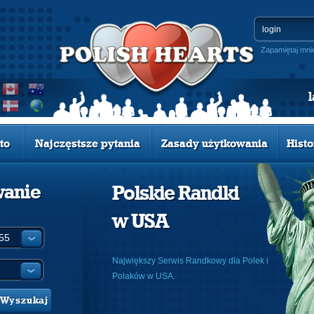
Zapamiętaj mni
to
Najczęstsze pytania
Zasady użytkowania
Histo
wanie
Polskie Randki
w USA
:
Największy Serwis Randkowy dla Polek i
Polaków w USA.
Wyszukaj