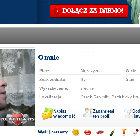
DOŁĄCZ ZA DARMO!
O mnie
Płeć:
Mężczyzna
Wiek:
Znak zodiaku:
Byk
Stan:
Wykształcenie:
średnie
Lokalizacja:
Czech Republic, Pardubický kraj
Napisz
Zapamiętaj
Dod
wiadomość
ten profil
list
Wyślij prezenty
Wyślij
Wyślij
Przejażdżka
Wyślij
Wyślij
Wyś