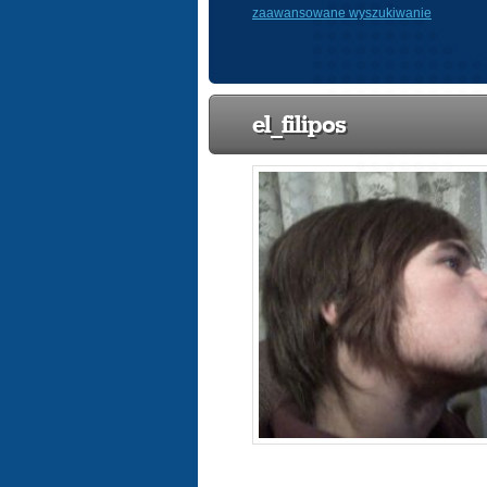
zaawansowane wyszukiwanie
el_filipos