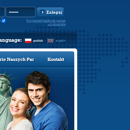
Zaloguj
e
Przypomnij hasło lub nazwę
użytkownika
language:
polish
english
rie Naszych Par
Kontakt