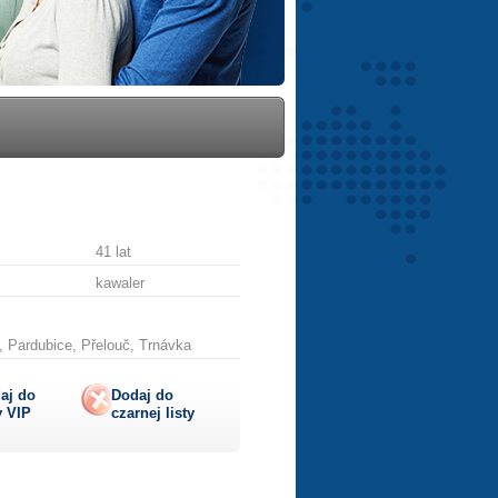
41 lat
kawaler
, Pardubice, Přelouč, Trnávka
aj do
Dodaj do
y
VIP
czarnej listy
lij