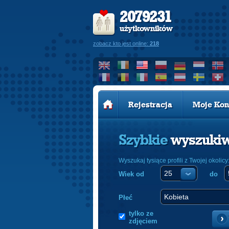
2079231
użytkowników
zobacz kto jest online:
218
Rejestracja
Moje Kon
Szybkie
wyszuki
Wyszukaj tysiące profili z Twojej okolicy
Wiek od
do
Płeć
tylko ze
zdjęciem