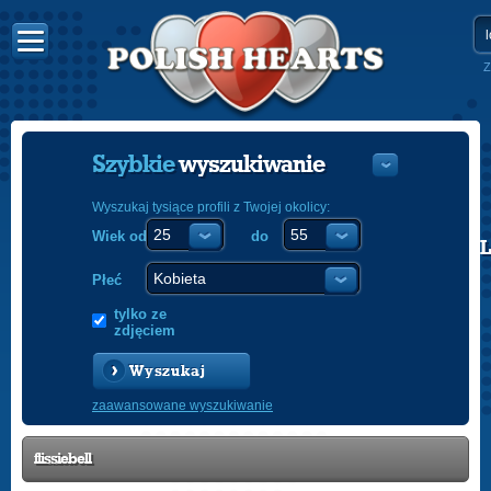
Z
Szybkie
wyszukiwanie
Wyszukaj tysiące profili z Twojej okolicy:
Wiek od
do
POLISH
ENGLISH
Płeć
tylko ze
zdjęciem
Wyszukaj
zaawansowane wyszukiwanie
flissiebell