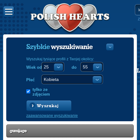
Z
Szybkie
wyszukiwanie
Wyszukaj tysiące profili z Twojej okolicy:
Wiek od
do
POLISH
ENGLISH
Płeć
tylko ze
zdjęciem
Wyszukaj
zaawansowane wyszukiwanie
gumijage