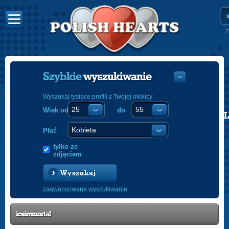
Z
Szybkie
wyszukiwanie
Wyszukaj tysiące profili z Twojej okolicy:
Wiek od
do
POLISH
ENGLISH
Płeć
tylko ze
zdjęciem
Wyszukaj
zaawansowane wyszukiwanie
iceimmortal