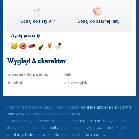
Dodaj do listy
VIP
Dodaj do czarnej listy
Wyślij prezenty
Wyślij
Wyślij
Przejażdżka
Wyślij
Wyślij
Wyślij
uśmiech
buziaka
samochodem
szampana
drinka
różę
Wygląd & charakter
Stosunek do palenia:
palę
Alkohol:
piję okazyjnie
Copyrights © Polskie Serca : Polish Hearts :
Polskie Randki
:
Polski Serwis
Randkowy
dla Polek i Polaków na emigracji.
Strona jest objęta prawami autorskimi oraz
regulaminem
. Korzystając ze
strony akceptujesz naszą
politykę cookies
i
politykę prywatności
. Mapa
popularnych stron serwisu
. |
Complaints/take down request