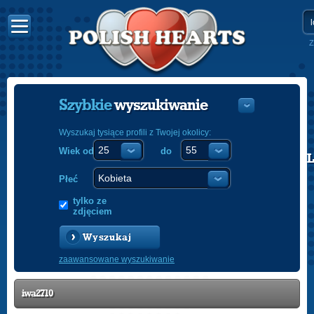
Z
Szybkie
wyszukiwanie
Wyszukaj tysiące profili z Twojej okolicy:
Wiek od
do
POLISH
ENGLISH
Płeć
tylko ze
zdjęciem
Wyszukaj
zaawansowane wyszukiwanie
iwa2710