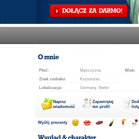
DOŁĄCZ ZA DARMO!
O mnie
Płeć:
Mężczyzna
Wiek:
Znak zodiaku:
Koziorożec
Lokalizacja:
Germany, Berlin
Napisz
Zapamiętaj
Dod
wiadomość
ten profil
list
Wyślij prezenty
Wyślij
Wyślij
Przejażdżka
Wyślij
Wyślij
Wyś
uśmiech
buziaka
samochodem
szampana
drinka
róż
Wygląd & charakter