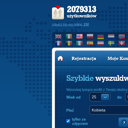
2079313
użytkowników
zobacz kto jest online:
232
Rejestracja
Moje Kon
Szybkie
wyszuki
Wyszukaj tysiące profili z Twojej okolicy
Wiek od
do
Płeć
tylko ze
zdjęciem