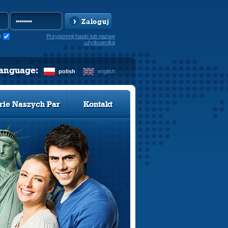
Zaloguj
e
Przypomnij hasło lub nazwę
użytkownika
language:
polish
english
rie Naszych Par
Kontakt