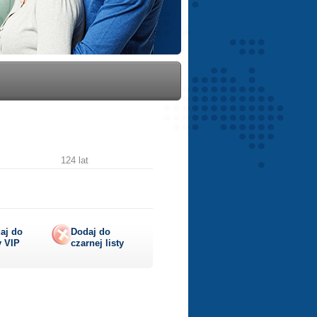
124 lat
aj do
Dodaj do
y
VIP
czarnej listy
lij
ę