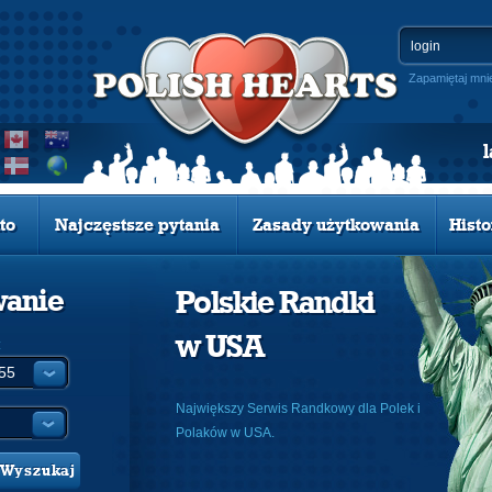
Zapamiętaj mni
to
Najczęstsze pytania
Zasady użytkowania
Histo
wanie
Polskie Randki
w USA
:
Największy Serwis Randkowy dla Polek i
Polaków w USA.
Wyszukaj