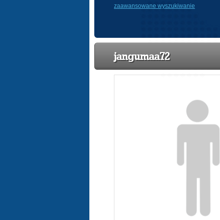
zaawansowane wyszukiwanie
jangumaa72