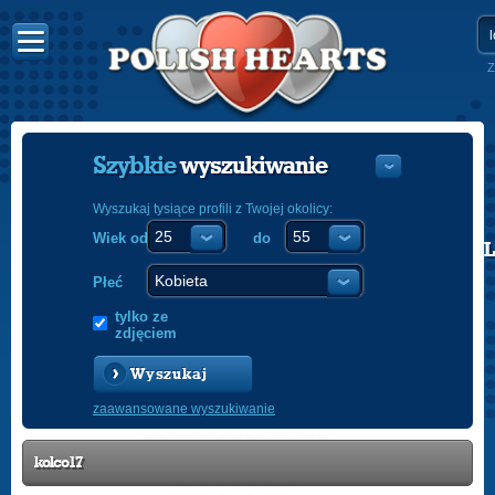
Z
Szybkie
wyszukiwanie
Wyszukaj tysiące profili z Twojej okolicy:
Wiek od
do
POLISH
ENGLISH
Płeć
tylko ze
zdjęciem
Wyszukaj
zaawansowane wyszukiwanie
kolco17