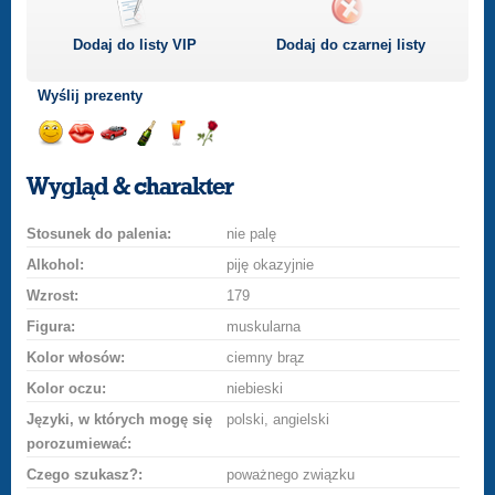
Dodaj do listy
VIP
Dodaj do czarnej listy
Wyślij prezenty
Wyślij
Wyślij
Przejażdżka
Wyślij
Wyślij
Wyślij
uśmiech
buziaka
samochodem
szampana
drinka
różę
Wygląd & charakter
Stosunek do palenia:
nie palę
Alkohol:
piję okazyjnie
Wzrost:
179
Figura:
muskularna
Kolor włosów:
ciemny brąz
Kolor oczu:
niebieski
Języki, w których mogę się
polski, angielski
porozumiewać:
Czego szukasz?:
poważnego związku