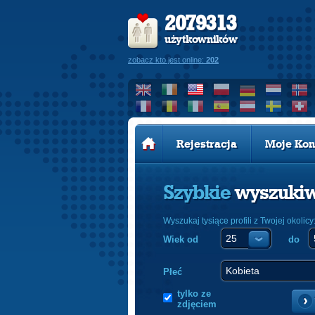
2079313
użytkowników
zobacz kto jest online:
202
Rejestracja
Moje Kon
Szybkie
wyszuki
Wyszukaj tysiące profili z Twojej okolicy
Wiek od
do
Płeć
tylko ze
zdjęciem