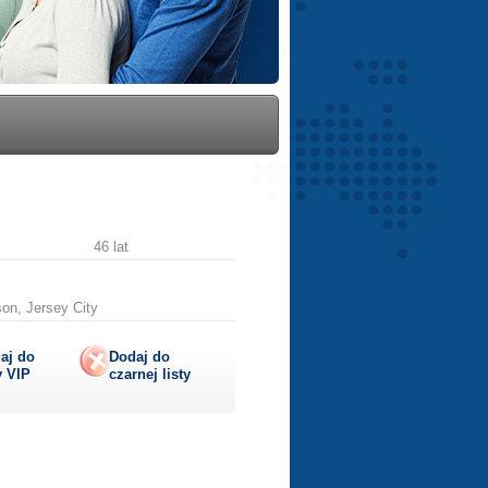
46 lat
on, Jersey City
aj do
Dodaj do
y
VIP
czarnej listy
lij
ę