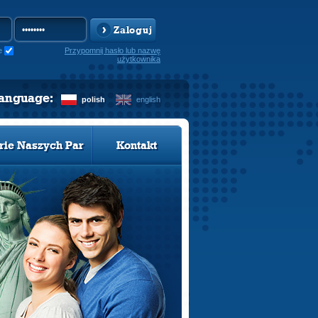
Zaloguj
e
Przypomnij hasło lub nazwę
użytkownika
language:
polish
english
rie Naszych Par
Kontakt