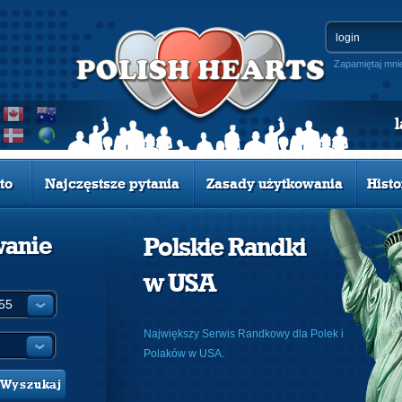
Zapamiętaj mni
to
Najczęstsze pytania
Zasady użytkowania
Histo
wanie
Polskie Randki
w USA
:
Największy Serwis Randkowy dla Polek i
Polaków w USA.
Wyszukaj