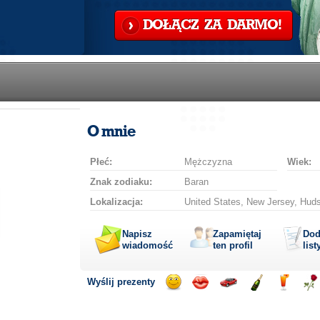
DOŁĄCZ ZA DARMO!
O mnie
Płeć:
Mężczyzna
Wiek:
Znak zodiaku:
Baran
Lokalizacja:
United States, New Jersey, Huds
Napisz
Zapamiętaj
Dod
wiadomość
ten profil
list
Wyślij prezenty
Wyślij
Wyślij
Przejażdżka
Wyślij
Wyślij
Wyś
uśmiech
buziaka
samochodem
szampana
drinka
róż