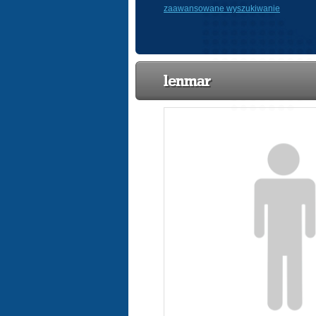
zaawansowane wyszukiwanie
lenmar