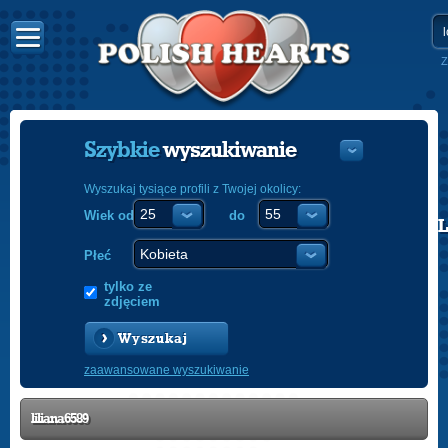
Z
Szybkie
wyszukiwanie
Wyszukaj tysiące profili z Twojej okolicy:
Wiek od
do
POLISH
ENGLISH
Płeć
tylko ze
zdjęciem
Wyszukaj
zaawansowane wyszukiwanie
liliana6589