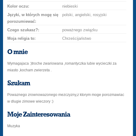
Kolor oczu:
niebieski
Języki, w których mogę się
polski, angielski, rosyjski
porozumiewać:
Czego szukasz?:
poważnego związku
Moja religia to:
Chrześcijaństwo
O mnie
Wymagajaca :)troche zwariowana ,romantyczka lubie wycieczki za
miasto ,kocham zwierzeta .
Szukam
Powaznego zrownowazonego mezczyzny,z ktorym moge porozmawiac
w dlugie zimowe wieczory :)
Moje Zainteresowania
Muzyka