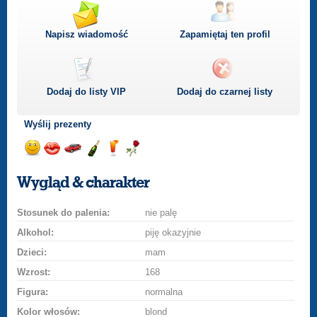
Napisz wiadomość
Zapamiętaj ten profil
Dodaj do listy
VIP
Dodaj do czarnej listy
Wyślij prezenty
Wyślij
Wyślij
Przejażdżka
Wyślij
Wyślij
Wyślij
uśmiech
buziaka
samochodem
szampana
drinka
różę
Wygląd & charakter
Stosunek do palenia:
nie palę
Alkohol:
piję okazyjnie
Dzieci:
mam
Wzrost:
168
Figura:
normalna
Kolor włosów:
blond