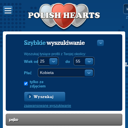
Z
Szybkie
wyszukiwanie
Wyszukaj tysiące profili z Twojej okolicy:
Wiek od
do
POLISH
ENGLISH
Płeć
tylko ze
zdjęciem
Wyszukaj
zaawansowane wyszukiwanie
pejko