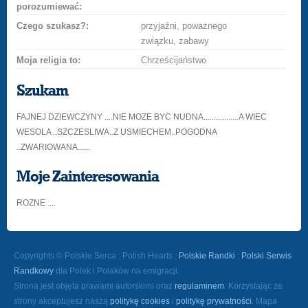
porozumiewać:
Czego szukasz?:
przyjaźni, poważnego
związku, zabawy
Moja religia to:
Chrześcijaństwo
Szukam
FAJNEJ DZIEWCZYNY ....NIE MOZE BYC NUDNA.................A WIEC
WESOLA ..SZCZESLIWA..Z USMIECHEM..POGODNA
..ZWARIOWANA......
Moje Zainteresowania
ROZNE ....
Copyrights © Polskie Serca : Polish Hearts :
Polskie Randki
:
Polski Serwis
Randkowy
dla Polek i Polaków na emigracji.
Strona jest objęta prawami autorskimi oraz
regulaminem
. Korzystając ze
strony akceptujesz naszą
politykę cookies
i
politykę prywatności
. Mapa