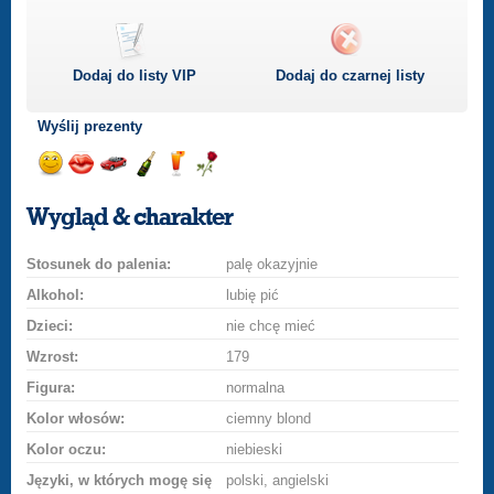
Dodaj do listy
VIP
Dodaj do czarnej listy
Wyślij prezenty
Wyślij
Wyślij
Przejażdżka
Wyślij
Wyślij
Wyślij
uśmiech
buziaka
samochodem
szampana
drinka
różę
Wygląd & charakter
Stosunek do palenia:
palę okazyjnie
Alkohol:
lubię pić
Dzieci:
nie chcę mieć
Wzrost:
179
Figura:
normalna
Kolor włosów:
ciemny blond
Kolor oczu:
niebieski
Języki, w których mogę się
polski, angielski