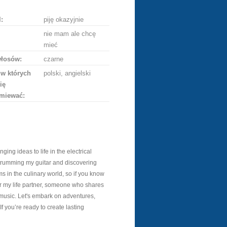
:
piję okazyjnie
nie mam ale chcę
mieć
włosów:
czarne
 w których
polski, angielski
ię
miewać:
ing ideas to life in the electrical
strumming my guitar and discovering
 in the culinary world, so if you know
for my life partner, someone who shares
music. Let's embark on adventures,
 If you’re ready to create lasting