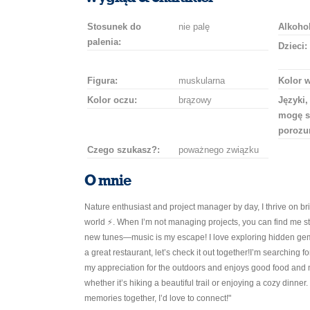
Stosunek do
nie palę
Alkohol
palenia:
Dzieci:
Figura:
muskularna
Kolor 
Kolor oczu:
brązowy
Języki,
mogę s
porozu
Czego szukasz?:
poważnego związku
O mnie
Nature enthusiast and project manager by day, I thrive on bring
world ⚡️. When I’m not managing projects, you can find me 
new tunes—music is my escape! I love exploring hidden gems
a great restaurant, let’s check it out together!I’m searching 
my appreciation for the outdoors and enjoys good food and 
whether it’s hiking a beautiful trail or enjoying a cozy dinner.
memories together, I’d love to connect!"