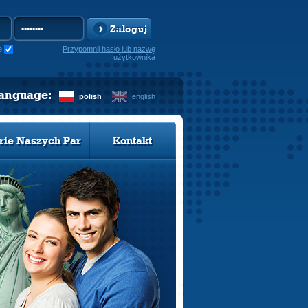
Zaloguj
e
Przypomnij hasło lub nazwę
użytkownika
language:
polish
english
rie Naszych Par
Kontakt