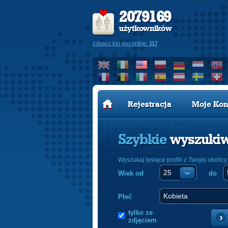
2079169
użytkowników
zobacz kto jest online:
117
Rejestracja
Moje Kon
Szybkie
wyszuki
Wyszukaj tysiące profili z Twojej okolicy
Wiek od
do
Płeć
tylko ze
zdjęciem