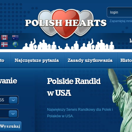
Zapamiętaj mni
to
Najczęstsze pytania
Zasady użytkowania
Histo
wanie
Polskie Randki
w USA
:
Największy Serwis Randkowy dla Polek i
Polaków w USA.
Wyszukaj