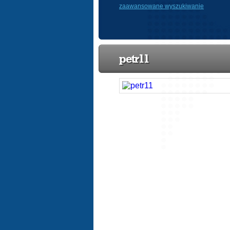
zaawansowane wyszukiwanie
petr11