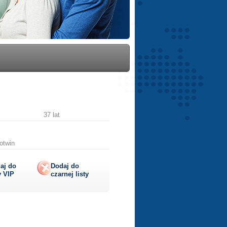
37 lat
otwin
aj do
Dodaj do
y
VIP
czarnej listy
lij
ę