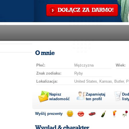
DOŁĄCZ ZA DARMO!
O mnie
Płeć:
Mężczyzna
Wiek:
Znak zodiaku:
Ryby
Lokalizacja:
United States, Kansas, Butler, P
Napisz
Zapamiętaj
Dod
wiadomość
ten profil
list
Wyślij prezenty
Wyślij
Wyślij
Przejażdżka
Wyślij
Wyślij
Wyś
uśmiech
buziaka
samochodem
szampana
drinka
róż
Wygląd & charakter