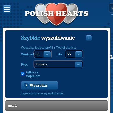
Z
Szybkie
wyszukiwanie
Wyszukaj tysiące profili z Twojej okolicy:
Wiek od
do
POLISH
ENGLISH
Płeć
tylko ze
zdjęciem
Wyszukaj
zaawansowane wyszukiwanie
quark