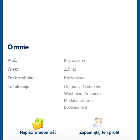
O mnie
Płeć:
Mężczyzna
Wiek:
115 lat
Znak zodiaku:
Koziorożec
Lokalizacja:
Germany, Nordrhein-
Westfalen, Arnsberg,
Märkischer Kreis,
Lüdenscheid
Napisz wiadomość
Zapamiętaj ten profil