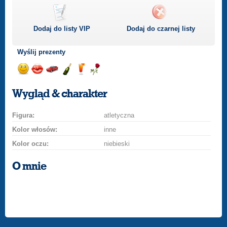
Dodaj do listy
VIP
Dodaj do czarnej listy
Wyślij prezenty
Wyślij
Wyślij
Przejażdżka
Wyślij
Wyślij
Wyślij
uśmiech
buziaka
samochodem
szampana
drinka
różę
Wygląd & charakter
Figura:
atletyczna
Kolor włosów:
inne
Kolor oczu:
niebieski
O mnie