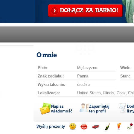
DOŁĄCZ ZA DARMO!
O mnie
Płeć:
Mężczyzna
Wiek:
Znak zodiaku:
Panna
Stan:
Wykształcenie:
średnie
Lokalizacja:
United States, Illinois, Cook, Ch
Napisz
Zapamiętaj
Dod
wiadomość
ten profil
list
Wyślij prezenty
Wyślij
Wyślij
Przejażdżka
Wyślij
Wyślij
Wyś