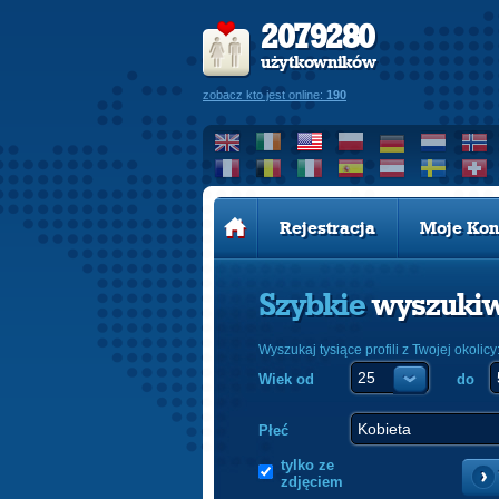
2079280
użytkowników
zobacz kto jest online:
190
Rejestracja
Moje Kon
Szybkie
wyszuki
Wyszukaj tysiące profili z Twojej okolicy
Wiek od
do
Płeć
tylko ze
zdjęciem