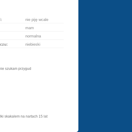
ę
:
nie piję wcale
mam
normalna
czu:
niebieski
nie szukam przygud
ki skakalem na nartach 15 lat