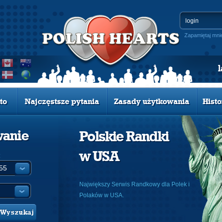
Zapamiętaj mni
to
Najczęstsze pytania
Zasady użytkowania
Histo
wanie
Polskie Randki
w USA
:
Największy Serwis Randkowy dla Polek i
Polaków w USA.
Wyszukaj