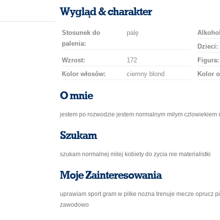
uśmiech
buziaka
samochodem
szampana
drinka
róż
Wygląd & charakter
Stosunek do
palę
Alkohol
palenia:
Dzieci:
Wzrost:
172
Figura:
Kolor włosów:
ciemny blond
Kolor o
O mnie
jestem po rozwodzie jestem normalnym milym czlowiekiem 
Szukam
szukam normalnej milej kobiety do zycia nie materialistki
Moje Zainteresowania
uprawiam sport gram w pilke nozna trenuje mecze oprucz pil
zawodowo