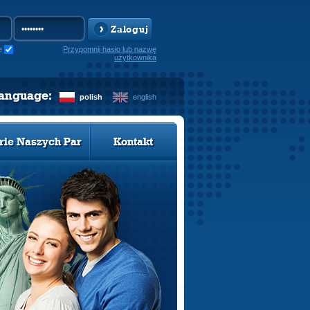
Zaloguj
e
Przypomnij hasło lub nazwę
użytkownika
language:
polish
english
rie Naszych Par
Kontakt