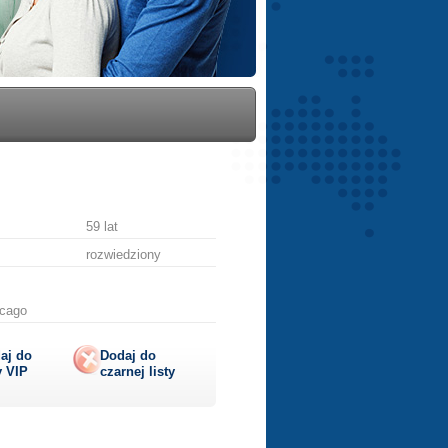
59 lat
rozwiedziony
icago
aj do
Dodaj do
y
VIP
czarnej listy
lij