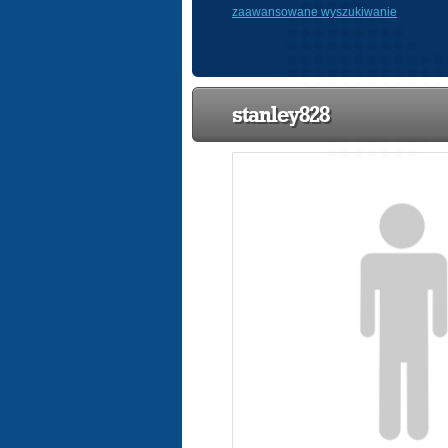
zaawansowane wyszukiwanie
stanley828