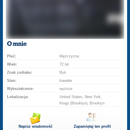
O mnie
Płeć:
Mężczyzna
Wiek:
72 lat
Znak zodiaku:
Byk
Stan:
kawaler
Wykształcenie:
wyższe
Lokalizacja:
United States, New York,
Kings (Brooklyn), Brooklyn
Napisz wiadomość
Zapamiętaj ten profil