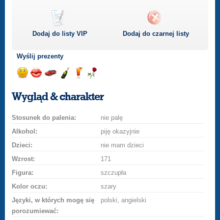
Dodaj do listy
VIP
Dodaj do czarnej listy
Wyślij prezenty
Wyślij
Wyślij
Przejażdżka
Wyślij
Wyślij
Wyślij
uśmiech
buziaka
samochodem
szampana
drinka
różę
Wygląd & charakter
Stosunek do palenia:
nie palę
Alkohol:
piję okazyjnie
Dzieci:
nie mam dzieci
Wzrost:
171
Figura:
szczupła
Kolor oczu:
szary
Języki, w których mogę się
polski, angielski
porozumiewać: