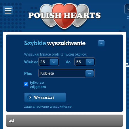
Z
Szybkie
wyszukiwanie
Wyszukaj tysiące profili z Twojej okolicy:
Wiek od
do
POLISH
ENGLISH
Płeć
tylko ze
zdjęciem
Wyszukaj
zaawansowane wyszukiwanie
zjd