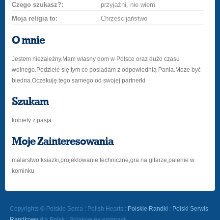
Czego szukasz?:
przyjaźni, nie wiem
Moja religia to:
Chrześcijaństwo
O mnie
Jestem niezależny.Mam własny dom w Polsce oraz dużo czasu
wolnego.Podziele się tym co posiadam z odpowiednią Pania.Moze być
biedna.Oczekuję tego samego od swojej partnerki
Szukam
kobiety z pasja
Moje Zainteresowania
malarstwo ksiazki,projektowanie techniczne,gra na gitarze,palenie w
kominku
Copyrights © Polskie Serca : Polish Hearts :
Polskie Randki
:
Polski Serwis
Randkowy
dla Polek i Polaków na emigracji.