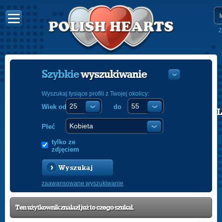
Z
Szybkie
wyszukiwanie
Wyszukaj tysiące profili z Twojej okolicy:
Wiek od
do
POLISH
ENGLISH
Płeć
tylko ze
zdjęciem
Wyszukaj
zaawansowane wyszukiwanie
Ten użytkownik znalazł już to czego szukał.