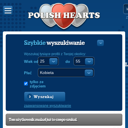
Z
Szybkie
wyszukiwanie
Wyszukaj tysiące profili z Twojej okolicy:
Wiek od
do
POLISH
ENGLISH
Płeć
tylko ze
zdjęciem
Wyszukaj
zaawansowane wyszukiwanie
Ten użytkownik znalazł już to czego szukał.