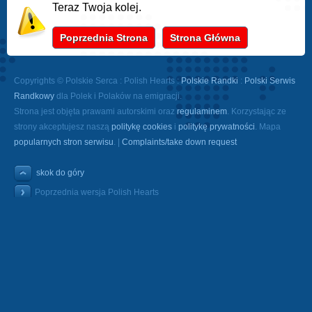
Teraz Twoja kolej.
Poprzednia Strona
Strona Główna
Copyrights © Polskie Serca : Polish Hearts :
Polskie Randki
:
Polski Serwis
Randkowy
dla Polek i Polaków na emigracji.
Strona jest objęta prawami autorskimi oraz
regulaminem
. Korzystając ze
strony akceptujesz naszą
politykę cookies
i
politykę prywatności
. Mapa
popularnych stron serwisu
. |
Complaints/take down request
skok do góry
Poprzednia wersja Polish Hearts